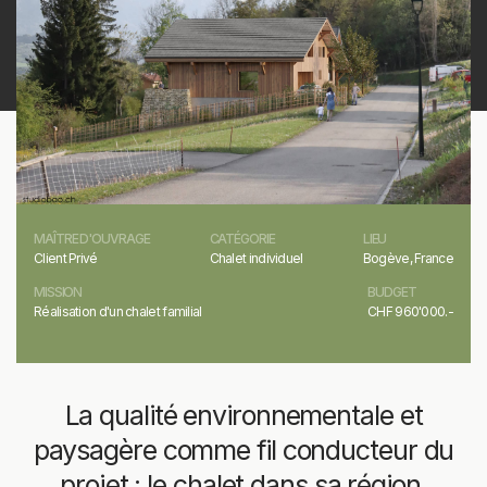
MAÎTRE D'OUVRAGE
CATÉGORIE
LIEU
Client Privé
Chalet individuel
Bogève, France
MISSION
BUDGET
Réalisation d'un chalet familial
CHF 960'000.-
La qualité environnementale et
paysagère comme fil conducteur du
projet : le chalet dans sa région.